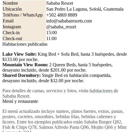
Nombre
Sababa Resort
Ubicación
San Pedro La Laguna, Sololá, Guatemala
Teléfono / WhatsApp
+502 4869 8889
Email
info@sababaresorts.com
Instagram
@sababa_resort
Check-in
15:00
Check-out
11:00
Habitaciones publicadas
Lake View Suite:
King Bed + Sofa Bed, hasta 3 huéspedes, desde
$133.00 por noche.
Mountain View Room:
2 Queen Beds, hasta 5 huéspedes,
desayuno incluido, desde $201.00 por noche.
Shared Dormitory:
Single Bed en habitación compartida,
desayuno incluido, desde $32.00 por noche.
Para detalles de camas, servicios y fotos, visita
habitaciones de
Sababa Resort
.
Menú y restaurante
El menú actualizado incluye starters, platos fuertes, extras, pastas,
postres, cocteles, smoothies, bebidas frías, bebidas calientes y
licores. Entre los ejemplos publicados están Sababa Burger Q82,
Fish & Chips Q78, Salmon Alfredo Pasta Q96, Mojito Q66 y Mint