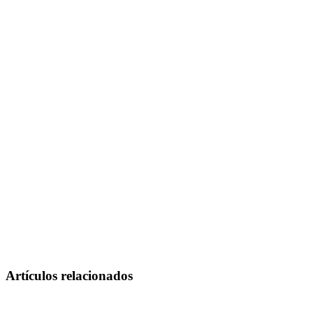
Artículos relacionados
El Paredón Surf & Beach Guide: Guatemala's Pacific